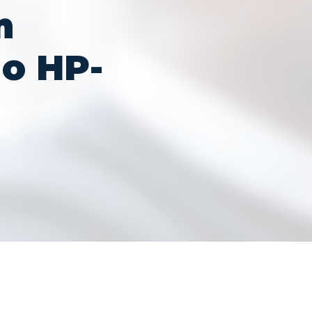
m
no HP-