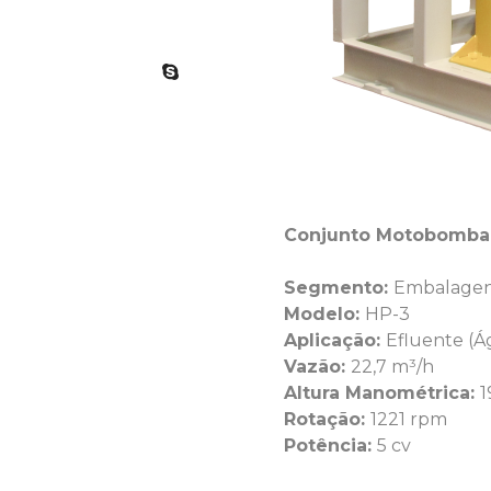
Conjunto Motobomba C
Segmento:
Embalage
Modelo:
HP-3
Aplicação:
Efluente (Ág
Vazão:
22,7 m³/h
Altura Manométrica:
1
Rotação:
1221 rpm
Potência:
5 cv