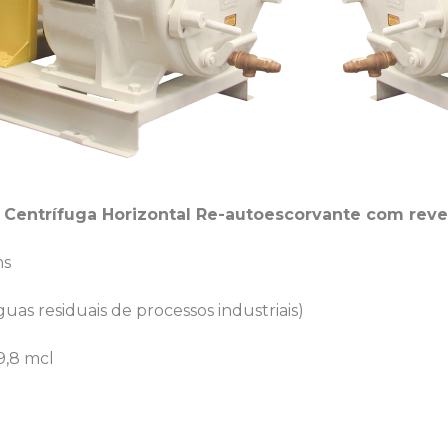
entrífuga Horizontal Re-autoescorvante com reve
ns
uas residuais de processos industriais)
9,8 mcl