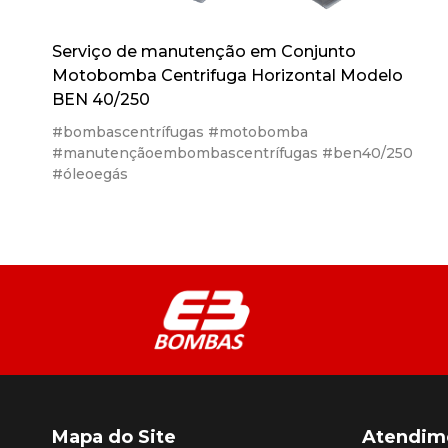
Serviço de manutenção em Conjunto
Motobomba Centrifuga Horizontal Modelo
BEN 40/250
#bombascentrífugas #motobomba
#manutençãoembombascentrífugas #ben40/250
#óleoegás
Mapa do Site
Atendim