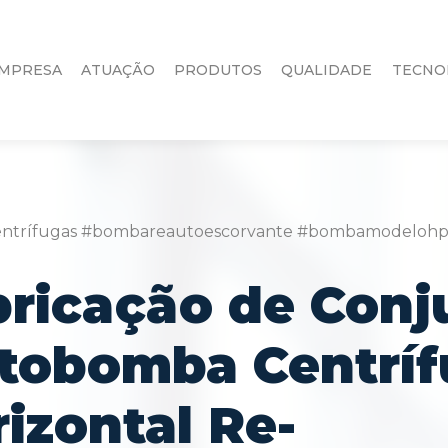
MPRESA
ATUAÇÃO
PRODUTOS
QUALIDADE
TECNO
ntrífugas #bombareautoescorvante #bombamodeloh
bricação de Conj
tobomba Centríf
izontal Re-