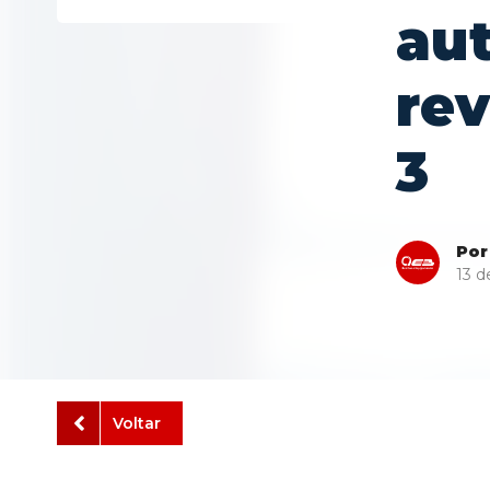
au
rev
3
Por
13 
Voltar