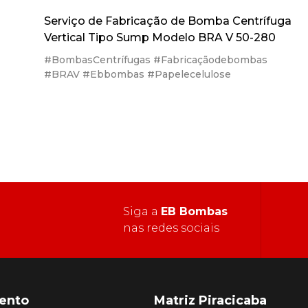
Serviço de Fabricação de Bomba Centrífuga
Vertical Tipo Sump Modelo BRA V 50-280
#BombasCentrífugas #Fabricaçãodebombas
#BRAV #Ebbombas #Papelecelulose
Siga a
EB Bombas
nas redes sociais
ento
Matriz Piracicaba