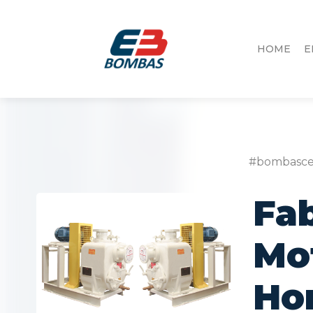
HOME
E
#bombasce
Fa
Mo
Hor