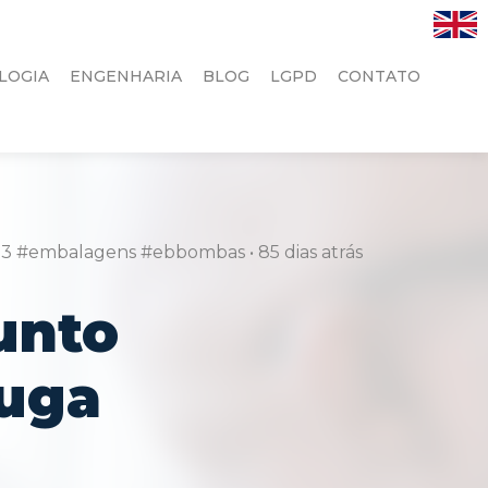
LOGIA
ENGENHARIA
BLOG
LGPD
CONTATO
p3 #embalagens #ebbombas
•
85 dias atrás
unto
uga