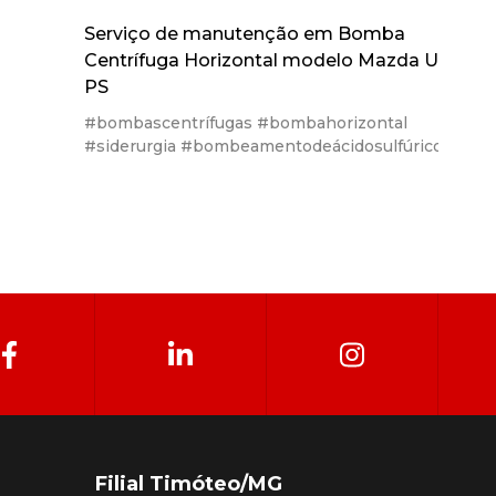
Serviço de manutenção em Bomba
Centrífuga Horizontal modelo Mazda UH 150
PS
#bombascentrífugas #bombahorizontal
#siderurgia #bombeamentodeácidosulfúrico
Filial Timóteo/MG