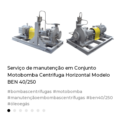
Serviço de manutenção em Conjunto
Motobomba Centrifuga Horizontal Modelo
BEN 40/250
#bombascentrífugas #motobomba
#manutençãoembombascentrífugas #ben40/250
#óleoegás