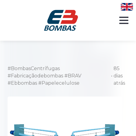
#BombasCentrífugas
85
#Fabricaçãodebombas #BRAV
•
dias
#Ebbombas #Papelecelulose
atrás